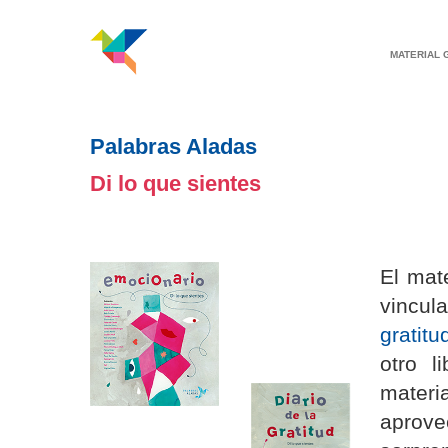
MATERIAL 
Palabras Aladas
Di lo que sientes
El mate
vincul
gratitu
otro l
mater
aprov