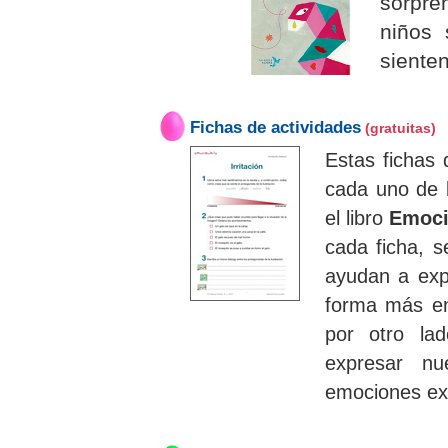
sorpre
niños 
sienten
Fichas de actividades
(gratuitas)
Estas fichas 
cada uno de 
el libro
Emoci
cada ficha, s
ayudan a expl
forma más en
por otro lad
expresar n
emociones ex