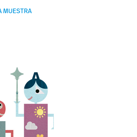
A
M
U
E
STR
A