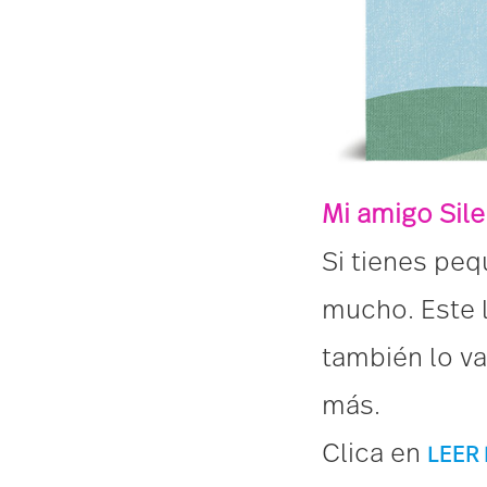
Mi amigo Sil
Si tienes pequ
mucho. Este l
también lo val
más.
Clica en
L
E
E
R 