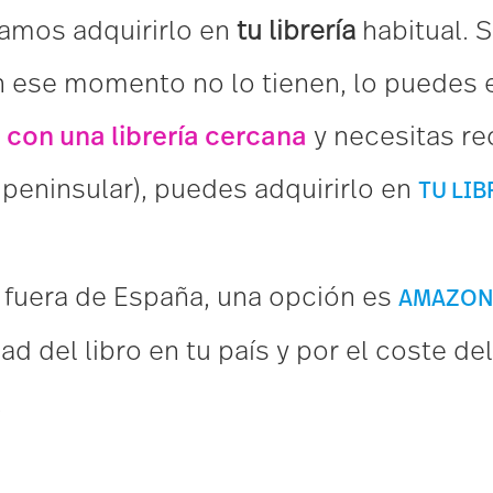
mos adquirirlo en
tu librería
habitual. S
 ese momento no lo tienen, lo puedes en
 con una librería cercana
y necesitas rec
peninsular), puedes adquirirlo en
T
U
L
I
B
, fuera de España, una opción es
A
M
A
Z
O
N
ad del libro en tu país y por el coste de
.