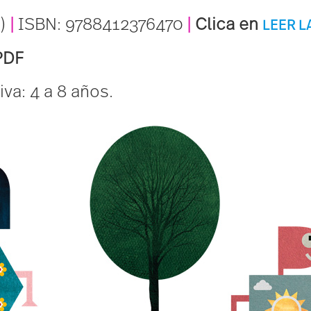
u
)
|
ISBN: 9788412376470
|
Clica en
L
E
E
R L
 PDF
iva: 4 a 8 años.