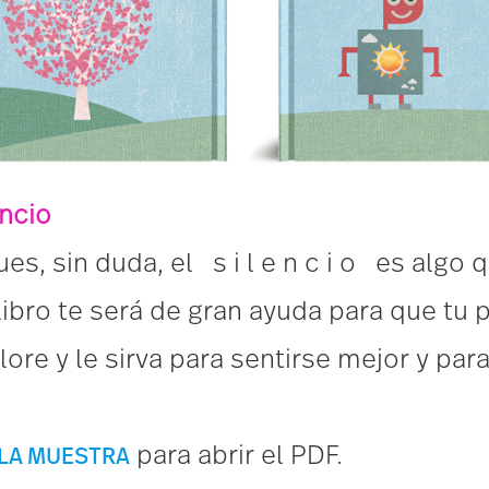
encio
es, sin duda, el s i l e n c i o es algo 
ibro te será de gran ayuda para que tu
ore y le sirva para sentirse mejor y para
para abrir el PDF.
L
A
M
U
E
STR
A