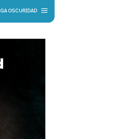
I
G
A
O
SC
U
R
I
D
A
D