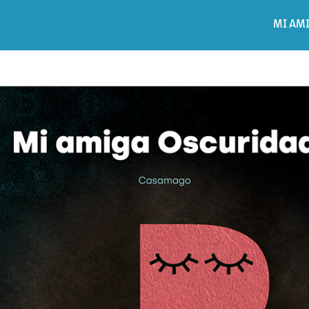
M
I
A
M