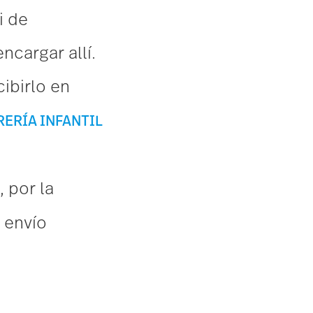
i de
cargar allí.
ibirlo en
R
E
R
Í
A
I
NF
A
NT
I
L
, por la
l envío