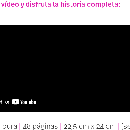
 vídeo y disfruta la historia completa:
 dura
|
48 páginas
|
22,5 cm x 24 cm
|
(s