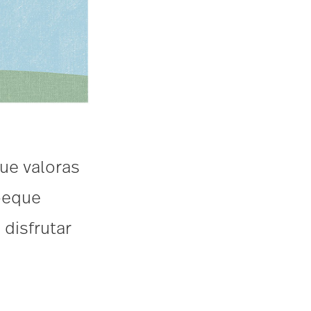
que valoras
 peque
 disfrutar