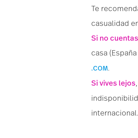
Te recomenda
casualidad en
Si no cuentas
casa (España 
.
.C
O
M
Si vives lejos
indisponibilid
internacional