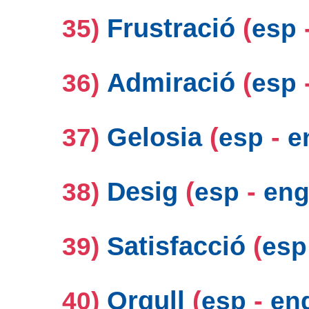
Frustració
(
35)
esp
Admiració
(
36)
esp
Gelosia
(
-
37)
esp
e
Desig
(
-
38)
esp
en
Satisfacció
(
39)
esp
Orgull
(
-
40)
esp
en