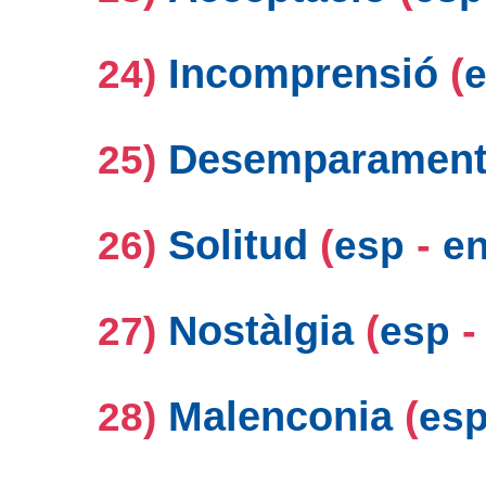
Incomprensió
(
24)
Desemparamen
25)
Solitud
(
-
26)
esp
e
Nostàlgia
(
27)
esp
Malenconia
(
28)
es