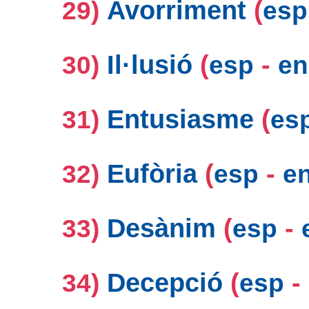
Avorriment
(
29)
esp
Il·lusió
(
-
30)
esp
en
Entusiasme
(
31)
es
Eufòria
(
-
32)
esp
e
Desànim
(
-
33)
esp
Decepció
(
-
34)
esp