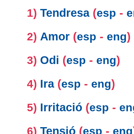
Tendresa
(
-
1)
esp
e
Amor
(
-
)
2)
esp
eng
Odi
(
-
)
3)
esp
eng
Ira
(
-
)
4)
esp
eng
Irritació
(
-
5)
esp
en
Tensió
(
-
6)
esp
eng