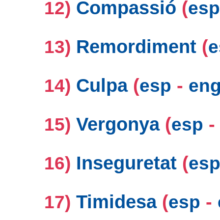
Compassió
(
12)
esp
Remordiment
(
13)
e
Culpa
(
-
14)
esp
en
Vergonya
(
15)
esp
Inseguretat
(
16)
es
Timidesa
(
-
17)
esp