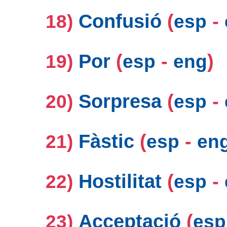
Confusió
(
-
18)
esp
Por
(
-
)
19)
esp
eng
Sorpresa
(
-
20)
esp
Fàstic
(
-
21)
esp
en
Hostilitat
(
-
22)
esp
Acceptació
(
23)
esp